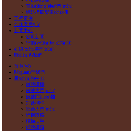
電動(dòng)伸縮門(mén)
鋼結構廊架車(chē)棚
工程案例
合作客戶(hù)
新聞中心
公司新聞
行業(yè)動(dòng)態(tài)
在線(xiàn)咨詢(xún)
聯(lián)系我們
首頁(yè)
關(guān)于我們
產(chǎn)品中心
鐵藝護欄
鐵藝大門(mén)
鐵藝門(mén)樓
鋁藝欄桿
鋁藝大門(mén)
鋅鋼護欄
樓梯扶手
鋁藝護窗