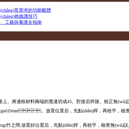
(chǎng)景需求的功能載體
cháng)效維護技巧
計、工藝與養護全指南
。將邊框材料兩端的寬邊切成45。對接后焊接。校正無(wú)
m。放置位置后，先點(diǎn)焊，再校平，檢查無
áng)竹之間.放置好位置后，先點(diǎn)焊，再校平，檢查無