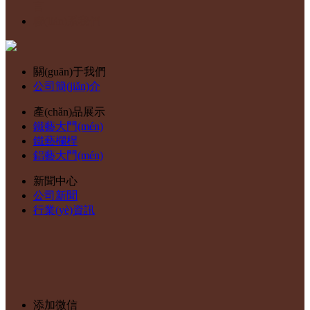
言
聯(lián)系我們
關(guān)于我們
公司簡(jiǎn)介
產(chǎn)品展示
鐵藝大門(mén)
鐵藝欄桿
鋁藝大門(mén)
新聞中心
公司新聞
行業(yè)資訊
添加微信