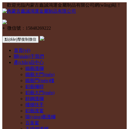
歡迎光臨內蒙古鑫誠鴻運金屬制品有限公司網(wǎng)站！
+
微信號：
15848269222
點(diǎn)擊復制微信
首頁(yè)
關(guān)于我們
產(chǎn)品中心
鐵藝護欄
鐵藝大門(mén)
鐵藝門(mén)樓
鋁藝欄桿
鋁藝大門(mén)
鋅鋼護欄
樓梯扶手
鋁藝護窗
陽(yáng)臺護欄
百葉窗
不銹鋼護欄