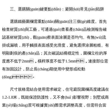
三、選購關(guān)鍵要點(diǎn)：避開(kāi)常見(jiàn)陷阱
選購鐵藝圍欄需重點(diǎn)關(guān)注三個(gè)維度。首先
檢查材質(zhì)與工藝，可通過(guò)查看產(chǎn)品檢測報告確
認基材材質(zhì)，觀(guān)察表面涂層是否均勻、有無(wú)流
掛或漏噴，用手觸摸表面感受光滑度，避免選擇涂層粗糙、有
明顯劃痕的產(chǎn)品；其次確認結構穩定性，圍欄立柱的厚
度應不低于2mm，橫桿厚度不低于1.5mm，連接部位需
有加固設計，防止長(cháng)期使用中變形或松動
(dòng)。
尺寸規格需結合使用需求確定，住宅庭院圍欄高度建議在
1.2-1.8米，既能保證防護性，又不會(huì )影響視野；別墅或商
業(yè)場(chǎng)景可根據實(shí)際需求調整高度，但需符合當