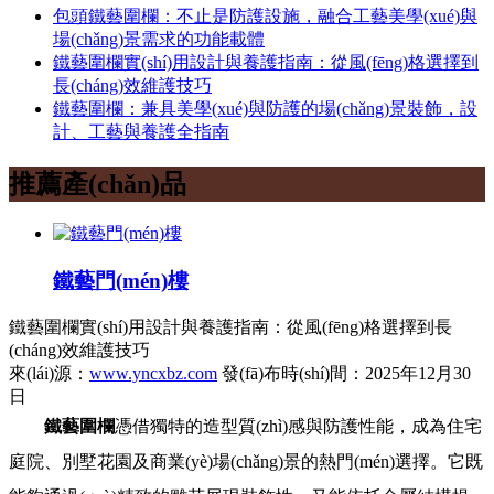
包頭鐵藝圍欄：不止是防護設施，融合工藝美學(xué)與
場(chǎng)景需求的功能載體
鐵藝圍欄實(shí)用設計與養護指南：從風(fēng)格選擇到
長(cháng)效維護技巧
鐵藝圍欄：兼具美學(xué)與防護的場(chǎng)景裝飾，設
計、工藝與養護全指南
推薦產(chǎn)品
鐵藝門(mén)樓
鐵藝圍欄實(shí)用設計與養護指南：從風(fēng)格選擇到長
(cháng)效維護技巧
來(lái)源：
www.yncxbz.com
發(fā)布時(shí)間：2025年12月30
日
鐵藝圍欄
憑借獨特的造型質(zhì)感與防護性能，成為住宅
庭院、別墅花園及商業(yè)場(chǎng)景的熱門(mén)選擇。它既