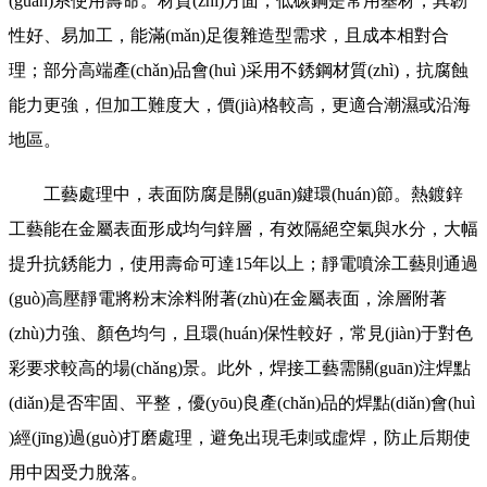
(guān)系使用壽命。材質(zhì)方面，低碳鋼是常用基材，其韌
性好、易加工，能滿(mǎn)足復雜造型需求，且成本相對合
理；部分高端產(chǎn)品會(huì )采用不銹鋼材質(zhì)，抗腐蝕
能力更強，但加工難度大，價(jià)格較高，更適合潮濕或沿海
地區。
工藝處理中，表面防腐是關(guān)鍵環(huán)節。熱鍍鋅
工藝能在金屬表面形成均勻鋅層，有效隔絕空氣與水分，大幅
提升抗銹能力，使用壽命可達15年以上；靜電噴涂工藝則通過
(guò)高壓靜電將粉末涂料附著(zhù)在金屬表面，涂層附著
(zhù)力強、顏色均勻，且環(huán)保性較好，常見(jiàn)于對色
彩要求較高的場(chǎng)景。此外，焊接工藝需關(guān)注焊點
(diǎn)是否牢固、平整，優(yōu)良產(chǎn)品的焊點(diǎn)會(huì
)經(jīng)過(guò)打磨處理，避免出現毛刺或虛焊，防止后期使
用中因受力脫落。