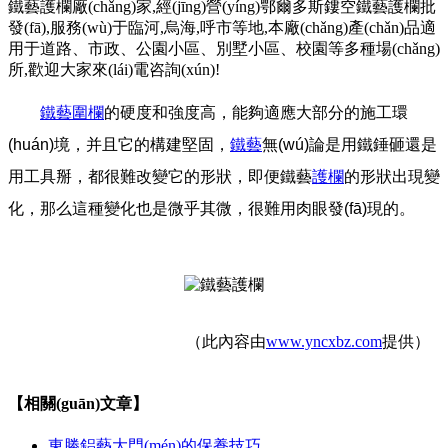
鐵藝護欄廠(chǎng)家,經(jīng)營(yíng)鄂爾多斯鏤空鐵藝護欄批
發(fā),服務(wù)于臨河,烏海,呼市等地,本廠(chǎng)產(chǎn)品適
用于道路、市政、公園小區、別墅小區、校園等多種場(chǎng)
所,歡迎大家來(lái)電咨詢(xún)!
鐵藝圍欄
的硬度和強度高，能夠適應大部分的施工環
(huán)境，并且它的構建堅固，
鐵藝
無(wú)論是用鐵錘砸還是
用工具掰，都很難改變它的形狀，即便鐵藝
護欄
的形狀出現變
化，那么這種變化也是微乎其微，很難用肉眼發(fā)現的。
（此內容由
www.yncxbz.com
提供）
【相關(guān)文章】
東勝鋁藝大門(mén)的保養技巧